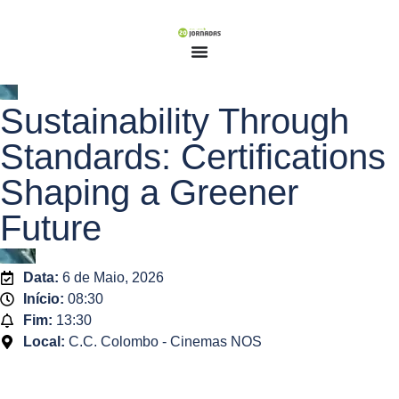
Sustainability Through
Standards: Certifications
Shaping a Greener
Future
Data:
6 de Maio, 2026
Início:
08:30
Fim:
13:30
Local:
C.C. Colombo - Cinemas NOS